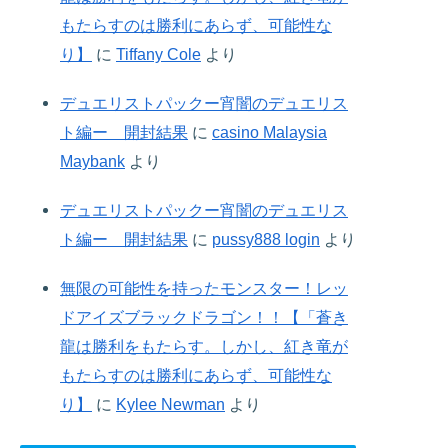
もたらすのは勝利にあらず、可能性な
り】
に
Tiffany Cole
より
デュエリストパックー宵闇のデュエリス
ト編ー 開封結果
に
casino Malaysia
Maybank
より
デュエリストパックー宵闇のデュエリス
ト編ー 開封結果
に
pussy888 login
より
無限の可能性を持ったモンスター！レッ
ドアイズブラックドラゴン！！【「蒼き
龍は勝利をもたらす。しかし、紅き竜が
もたらすのは勝利にあらず、可能性な
り】
に
Kylee Newman
より