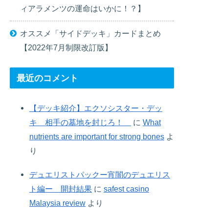
ィアラメンツの運命はいかに！？】
オススメ「サイドデッキ」カードまとめ
【2022年7月制限改訂版】
最近のコメント
【デッキ紹介】エクソシスター・デッ
キ 相手の墓地を封じろ！
に
What
nutrients are important for strong bones
よ
り
デュエリストパックー宵闇のデュエリス
ト編ー 開封結果
に
safest casino
Malaysia review
より