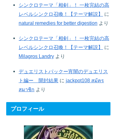
シンクロテーマ「相剣」！ 一枚完結の高
レベルシンクロ召喚！【テーマ解説】
に
natural remedies for better digestion
より
シンクロテーマ「相剣」！ 一枚完結の高
レベルシンクロ召喚！【テーマ解説】
に
Milagros Landry
より
デュエリストパックー宵闇のデュエリス
ト編ー 開封結果
に
jackpot108 สมัคร
สมาชิก
より
プロフィール